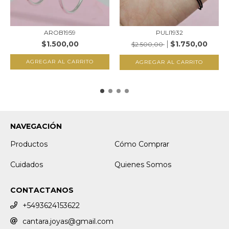
AROB1959
PULI1932
$1.500,00
$1.750,00
$2.500,00
AGREGAR AL CARRITO
AGREGAR AL CARRITO
NAVEGACIÓN
Productos
Cómo Comprar
Cuidados
Quienes Somos
CONTACTANOS
+5493624153622
cantara.joyas@gmail.com