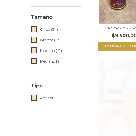
Tamaño
BODY4974 - MA
Chico (34)
$9.500,0
Grande (33)
AGREGAR AL CAR
Mediano (41)
Mediano 1 (1)
Tipo
Abridor (51)