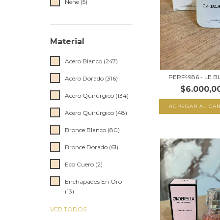
Nene (5)
Material
Acero Blanco (247)
PERF4986 - LE 
Acero Dorado (316)
$6.000,0
Acero Quirurgico (134)
AGREGAR AL CAR
Acero Quirúrgico (48)
Bronce Blanco (80)
Bronce Dorado (61)
Eco Cuero (2)
Enchapados En Oro
(13)
VER TODOS