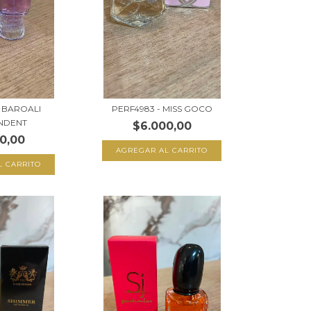
- BAROALI
PERF4983 - MISS GOCO
NDENT
$6.000,00
0,00
AGREGAR AL CARRITO
L CARRITO