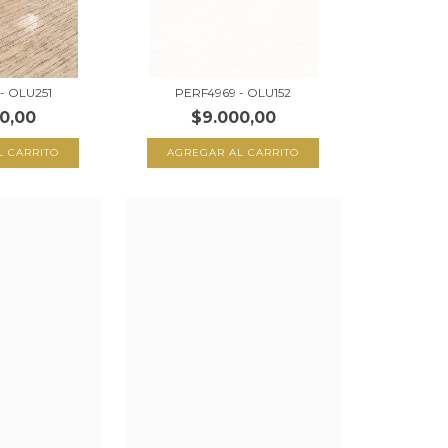
- OLU251
PERF4969 - OLU152
0,00
$9.000,00
L CARRITO
AGREGAR AL CARRITO