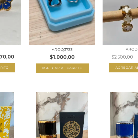
AROD
AROQ3733
170,00
$1.000,00
$2.500,00
RITO
AGREGAR A
AGREGAR AL CARRITO