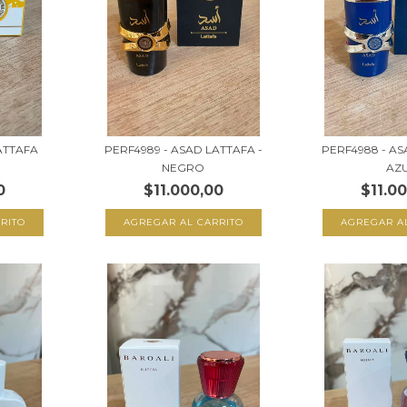
LATTAFA
PERF4989 - ASAD LATTAFA -
PERF4988 - AS
NEGRO
AZ
0
$11.000,00
$11.0
RITO
AGREGAR AL CARRITO
AGREGAR A