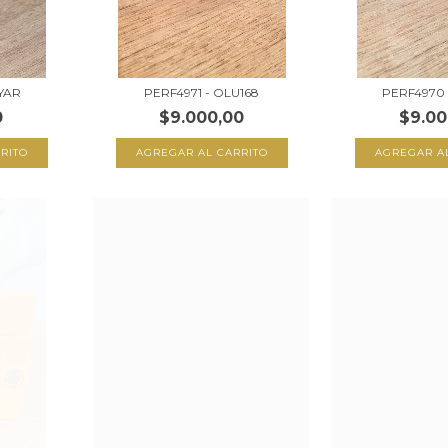
YAR
PERF4971 - OLU168
PERF4970 
0
$9.000,00
$9.00
RITO
AGREGAR AL CARRITO
AGREGAR A