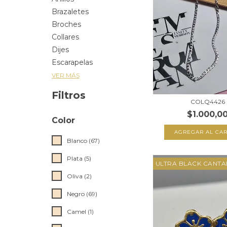
Brazaletes
Broches
Collares
Dijes
Escarapelas
VER MÁS
Filtros
COLQ4426
$1.000,0
Color
AGREGAR AL CAR
Blanco (67)
Plata (5)
ULTRA BLACK CANT
Oliva (2)
Negro (69)
Camel (1)