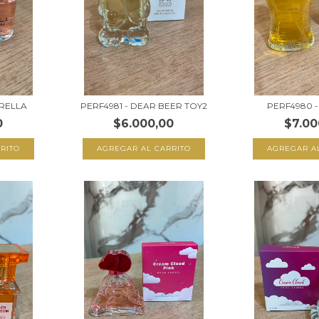
ERELLA
PERF4981 - DEAR BEER TOY2
PERF4980 
0
$6.000,00
$7.00
RITO
AGREGAR AL CARRITO
AGREGAR A