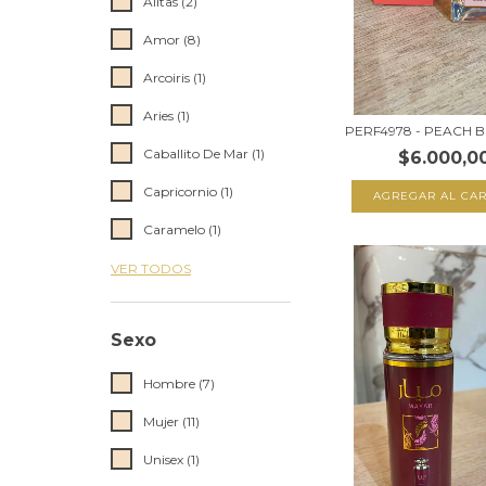
Alitas (2)
Amor (8)
Arcoiris (1)
Aries (1)
PERF4978 - PEACH 
Caballito De Mar (1)
$6.000,0
Capricornio (1)
AGREGAR AL CAR
Caramelo (1)
VER TODOS
Sexo
Hombre (7)
Mujer (11)
Unisex (1)