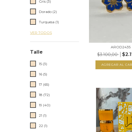
Gris (3)
Dorado (2)
Turquesa (1)
VER TODOS
AROD2435
Talle
$2.
$3.100,00
15 (3)
AGREGAR AL CAR
16 (5)
17 (65)
18 (72)
19 (40)
21 (1)
22 (1)