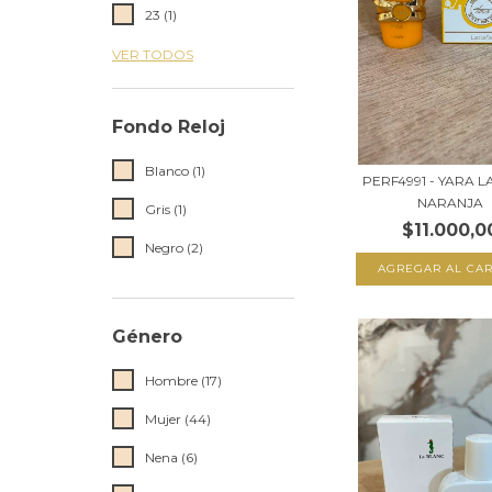
23 (1)
VER TODOS
Fondo Reloj
Blanco (1)
PERF4991 - YARA 
NARANJA
Gris (1)
$11.000,0
Negro (2)
AGREGAR AL CAR
Género
Hombre (17)
Mujer (44)
Nena (6)