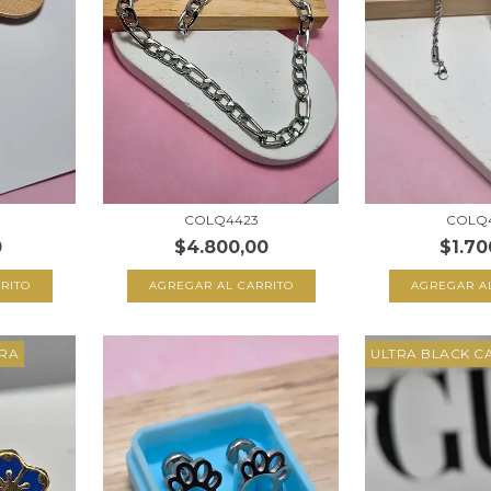
COLQ4423
COLQ
0
$4.800,00
$1.70
RITO
AGREGAR AL CARRITO
AGREGAR A
ARA
ULTRA BLACK C