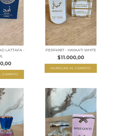
AD LATTAFA -
PERF4987 - HAYAATI WHITE
UL
$11.000,00
00,00
AGREGAR AL CARRITO
L CARRITO