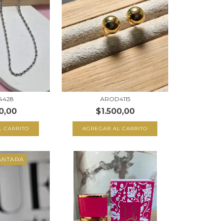
4428
AROD4115
0,00
$1.500,00
L CARRITO
AGREGAR AL CARRITO
ANTARA