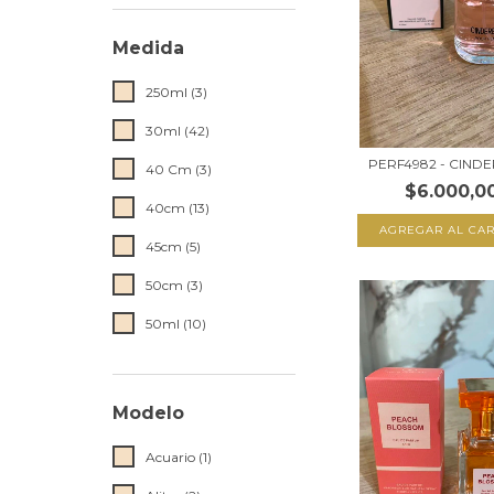
Medida
250ml (3)
30ml (42)
PERF4982 - CIND
40 Cm (3)
$6.000,0
40cm (13)
AGREGAR AL CAR
45cm (5)
50cm (3)
50ml (10)
Modelo
Acuario (1)