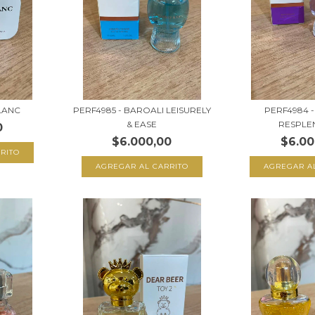
BLANC
PERF4985 - BAROALI LEISURELY
PERF4984 
& EASE
RESPLE
0
$6.000,00
$6.00
RITO
AGREGAR AL CARRITO
AGREGAR A