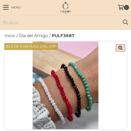
MENÚ
0
Inicio
/
Día del Amigo
/
PULF3687
BLACK CANTARA 20% OFF