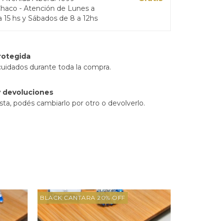
Chaco - Atención de Lunes a
a 15 hs y Sábados de 8 a 12hs
rotegida
cuidados durante toda la compra.
 devoluciones
sta, podés cambiarlo por otro o devolverlo.
BLACK CANTARA 20% OFF
BLACK CAN