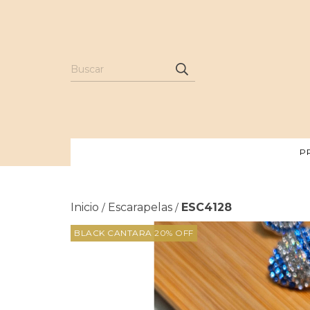
P
Inicio
Escarapelas
ESC4128
/
/
BLACK CANTARA 20% OFF