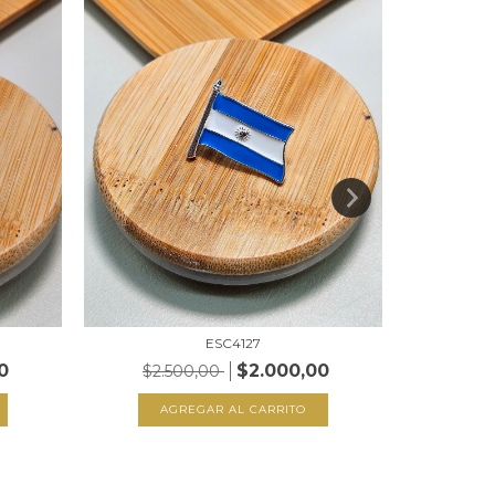
ESC4127
0
$2.000,00
$2.
$2.500,00