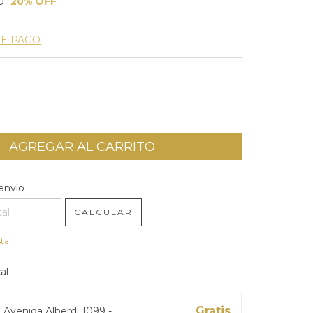
0
20
% OFF
DE PAGO
l CP:
CAMBIAR CP
envío
CALCULAR
tal
al
Gratis
s
Avenida Alberdi 1099 -