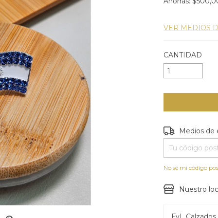
Ahorrás:
$500,0
VER MEDIOS 
CANTIDAD
Entregas para e
Medios de 
No sé mi código pos
Nuestro loc
FyL Calzado