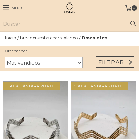
MENÚ
0
Inicio
/
breadcrumbs.acero-blanco
/
Brazaletes
Ordenar por
FILTRAR
BLACK CANTARA 20% OFF
BLACK CANTARA 20% OFF